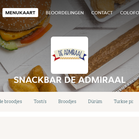
MENUKAART
BEOORDELINGEN
CONTACT
COLOF
SNACKBAR DE ADMIRAAL
de broodjes
Tosti's
Broodjes
Dürüm
Turkse pizza