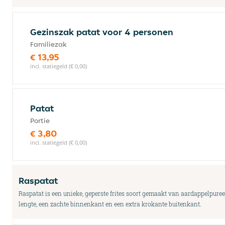
Gezinszak patat voor 4 personen
Familiezak
€ 13,95
incl. statiegeld (€ 0,00)
Patat
Portie
€ 3,80
incl. statiegeld (€ 0,00)
Raspatat
Raspatat is een unieke, geperste frites soort gemaakt van aardappelpure
lengte, een zachte binnenkant en een extra krokante buitenkant.