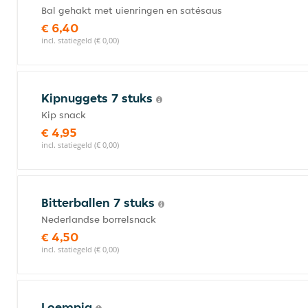
Bal gehakt met uienringen en satésaus
€ 6,40
incl. statiegeld (€ 0,00)
Kipnuggets 7 stuks
Kip snack
€ 4,95
incl. statiegeld (€ 0,00)
Bitterballen 7 stuks
Nederlandse borrelsnack
€ 4,50
incl. statiegeld (€ 0,00)
Loempia