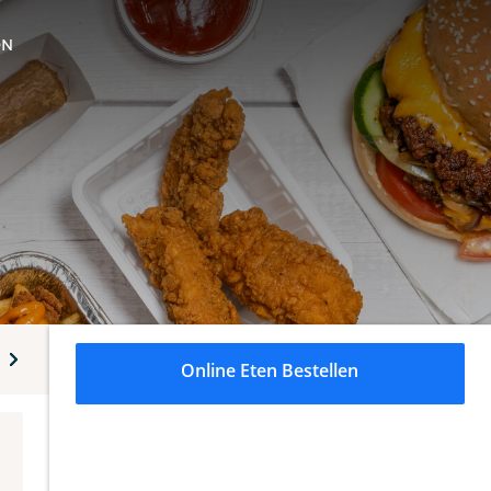
ON
's
Kapsalons
Boxen
Combo Menu's
Schotels
Online Eten Bestellen