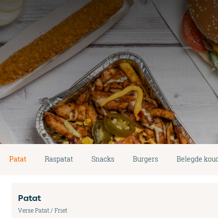
Patat
Raspatat
Snacks
Burgers
Belegde kou
Patat
Verse Patat / Friet