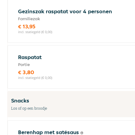
Gezinszak raspatat voor 4 personen
Familiezak
€ 13,95
incl. statiegeld (€ 0,00)
Raspatat
Portie
€ 3,80
incl. statiegeld (€ 0,00)
Snacks
Los of op een broodje
Berenhap met satésaus