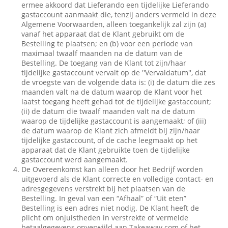
ermee akkoord dat Lieferando een tijdelijke Lieferando
gastaccount aanmaakt die, tenzij anders vermeld in deze
Algemene Voorwaarden, alleen toegankelijk zal zijn (a)
vanaf het apparaat dat de Klant gebruikt om de
Bestelling te plaatsen; en (b) voor een periode van
maximaal twaalf maanden na de datum van de
Bestelling. De toegang van de Klant tot zijn/haar
tijdelijke gastaccount vervalt op de ''Vervaldatum'', dat
de vroegste van de volgende data is: (i) de datum die zes
maanden valt na de datum waarop de Klant voor het
laatst toegang heeft gehad tot de tijdelijke gastaccount;
(ii) de datum die twaalf maanden valt na de datum
waarop de tijdelijke gastaccount is aangemaakt; of (iii)
de datum waarop de Klant zich afmeldt bij zijn/haar
tijdelijke gastaccount, of de cache leegmaakt op het
apparaat dat de Klant gebruikte toen de tijdelijke
gastaccount werd aangemaakt.
De Overeenkomst kan alleen door het Bedrijf worden
uitgevoerd als de Klant correcte en volledige contact- en
adresgegevens verstrekt bij het plaatsen van de
Bestelling. In geval van een “Afhaal” of “Uit eten”
Bestelling is een adres niet nodig. De Klant heeft de
plicht om onjuistheden in verstrekte of vermelde
betaalgegevens onverwijld aan Takeaway.com of het